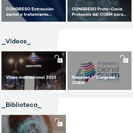
CONGRESO Extracción
CONGRESO Proto-Covid.
dental o tratamiento
Protocolo del COEM para
interdisciplinar (Parte I y II)
tu vuelta al trabajo.
(16:00-19:30h).
_Vídeos_
Vídeo motivacional 2023
Resumen 6º Congreso
COEM
_Biblioteca_