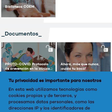
Biblioteca COEM
_Documentos_
PROTO-COVID. Protocolo
Ahora, más que nunca,
de prevención en la clínica
¡cuida tu boca!
dental frente al COVID-19
Tu privacidad es importante para nosotros
En esta web utilizamos tecnologías como
_Expertos_
cookies propias y de terceros, y
procesamos datos personales, como las
direcciones IP y los identificadores de