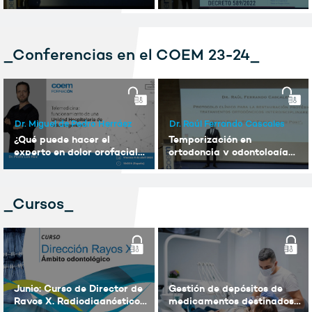
decreto 589/2022
_Conferencias en el COEM 23-24_
Dr. Miguel de Pedro Herráez
Dr. Raúl Ferrando Cascales
¿Qué puede hacer el
Temporización en
experto en dolor orofacial
ortodoncia y odontología
por otras áreas de la
restauradora para casos
odontología?
de rehabilitación completa
en dientes desgastados.
_Cursos_
Junio: Curso de Director de
Gestión de depósitos de
Rayos X. Radiodiagnóstico
medicamentos destinados