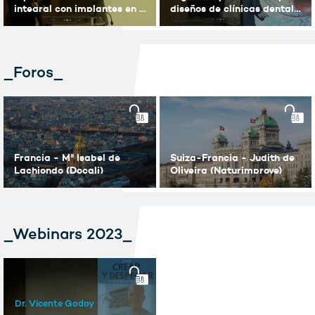
integral con implantes en el
diseños de clínicas dentales
paciente periodontal.
sostenibles.
_Foros_
Francia - Mª Isabel de
Suiza-Francia - Judith de
Lachiondo (Docali)
Oliveira (Naturimprove)
_Webinars 2023_
Dr. Vicente Godoy