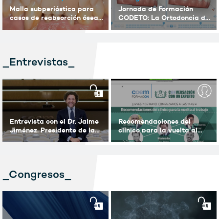
Malla subperióstica para
Jornada de Formación
casos de reabsorción ósea
CODETO: La Ortodoncia del
severa.
s.XXI Parte II
_Entrevistas_
Entrevista con el Dr. Jaime
Recomendaciones del
Jiménez. Presidente de la
clínico para la vuelta al
Comisión Científica COEM.
trabajo
_Congresos_