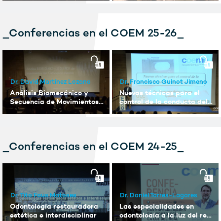
_Conferencias en el COEM 25-26_
Dr. David Martínez Lozano
Dr. Francisco Guinot Jimeno
Análisis Biomecánico y
Nuevas técnicas para el
Secuencia de Movimientos
control de la conducta del
con Ortodoncia Invisible
paciente infantil del siglo
XXI
_Conferencias en el COEM 24-25_
Dr. Tito Faus Matoses
Dr. Daniel Torres-Lagares
Odontología restauradora
Las especialidades en
estética e interdisciplinar
odontología a la luz del real