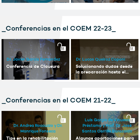
Dental.
a clínicas odontológicas
_Conferencias en el COEM 22-23_
Dr. Javier García Fernandez
Dr. Lucas Queiroz Caponi
Conferencia de Clausura
Solucionando dudas desde
la preparación hasta el
cementado de
incrustaciones
_Conferencias en el COEM 21-22_
Luis Gargía de Vinuesa
Dr. Andrea Roccuzzo y Dr.
Préstamo y Prof. Dr. José
Manrique Fonseca
Santos Carrillo Baracaldo
Tips en la rehabilitación
Algunas aportaciones para