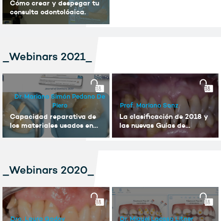
Cómo crear y despegar tu
consulta odontológica.
_Webinars 2021_
Dr. Mariano Simón Pedano De
Piero
Prof. Mariano Sanz
Capacidad reparativa de
La clasificación de 2018 y
los materiales usados en
las nuevas Guías de
terapia pulpar vital.
Tratamiento la EFP
_Webinars 2020_
Dra. Laura Godoy
Dr. Miguel Lacasa Litner